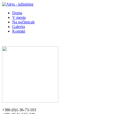
Doma
V mestu
Na počitnicah
Galerija
Kontakt
+386 (0)1-36-73-103