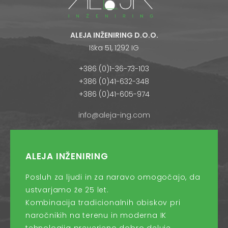
ALEJA INŽENIRING D.O.O.
Iška 51, 1292 IG
+386 (0)1-36-73-103
+386 (0)41-632-348
+386 (0)41-605-974
info@aleja-ing.com
ALEJA INŽENIRING
Posluh za ljudi in za naravo omogočajo, da
ustvarjamo že 25 let.
Kombinacija tradicionalnih obiskov pri
naročnikih na terenu in moderna IK