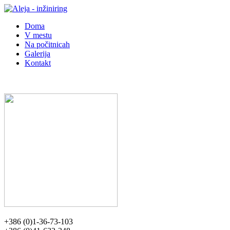
Doma
V mestu
Na počitnicah
Galerija
Kontakt
+386 (0)1-36-73-103