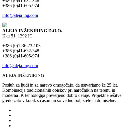
+386 (0)41-632-348
+386 (0)41-605-974
info@aleja-ing.com
ALEJA INŽENIRING D.O.O.
Iška 51, 1292 IG
+386 (0)1-36-73-103
+386 (0)41-632-348
+386 (0)41-605-974
info@aleja-ing.com
ALEJA INŽENIRING
Posluh za ljudi in za naravo omogočajo, da ustvarjamo že 25 let.
Kombinacija tradicionalnih obiskov pri naročnikih na terenu in
moderna IK tehnologija preverjeno dobro deluje. Projektne rešitve
gredo zato v korak s časom in so vedno bolj zrele in domiselne.