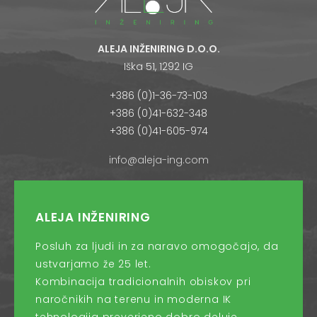
ALEJA INŽENIRING D.O.O.
Iška 51, 1292 IG
+386 (0)1-36-73-103
+386 (0)41-632-348
+386 (0)41-605-974
info@aleja-ing.com
ALEJA INŽENIRING
Posluh za ljudi in za naravo omogočajo, da
ustvarjamo že 25 let.
Kombinacija tradicionalnih obiskov pri
naročnikih na terenu in moderna IK