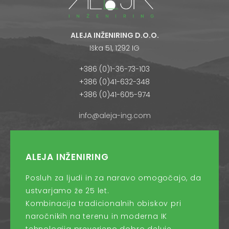
ALEJA INŽENIRING D.O.O.
Iška 51, 1292 IG
+386 (0)1-36-73-103
+386 (0)41-632-348
+386 (0)41-605-974
info@aleja-ing.com
ALEJA INŽENIRING
Posluh za ljudi in za naravo omogočajo, da
ustvarjamo že 25 let.
Kombinacija tradicionalnih obiskov pri
naročnikih na terenu in moderna IK