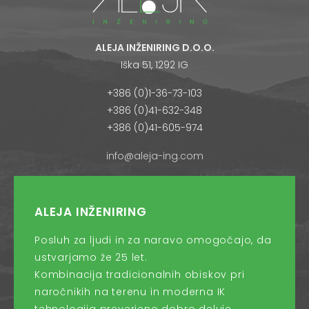
ALEJA INŽENIRING D.O.O.
Iška 51, 1292 IG
+386 (0)1-36-73-103
+386 (0)41-632-348
+386 (0)41-605-974
info@aleja-ing.com
ALEJA INŽENIRING
Posluh za ljudi in za naravo omogočajo, da
ustvarjamo že 25 let.
Kombinacija tradicionalnih obiskov pri
naročnikih na terenu in moderna IK